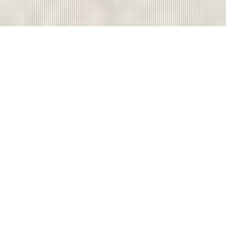
Büroflächen /
Tagungsräume / Service
EBC SERVICES
—
Für Ihr Business, Mitten
in der
EUREGIO