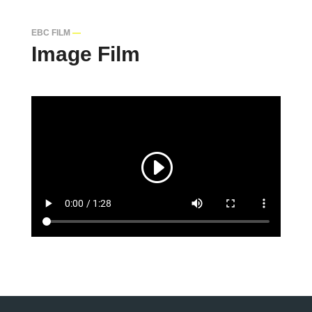
EBC FILM
—
Image Film