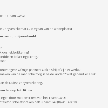
t (NL) (Team GWO)
n Zorgverzekeraar CZ (Orgaan van de woonplaats)
erpen zijn bijvoorbeeld:
n?
kloosheidsuitkering?
nddelen belastingplichtig?
ren?
tvangen? Of mijn partner? Ook als hij of zij niet werkt?
k maken van de medische zorg in beide landen? Wat gebeurt er als ik
van de Duitse zorgverzekering?
uur Inloop tot 16 uur
astingen door medewerkers van het Team GWO:
 telefonische afspraken belt u naar: +49 (0)241 568610