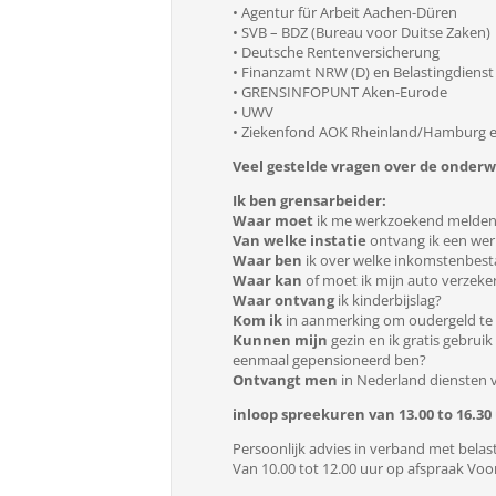
• Agentur für Arbeit Aachen-Düren
• SVB – BDZ (Bureau voor Duitse Zaken)
• Deutsche Rentenversicherung
• Finanzamt NRW (D) en Belastingdiens
• GRENSINFOPUNT Aken-Eurode
• UWV
• Ziekenfond AOK Rheinland/Hamburg e
Veel gestelde vragen over de onderw
Ik ben grensarbeider:
Waar moet
ik me werkzoekend melde
Van welke
instatie
ontvang ik een wer
Waar ben
ik over welke inkomstenbesta
Waar kan
of moet ik mijn auto verzeke
Waar ontvang
ik kinderbijslag?
Kom ik
in aanmerking om oudergeld te on
Kunnen mijn
gezin en ik gratis gebrui
eenmaal gepensioneerd ben?
Ontvangt men
in Nederland diensten 
inloop spreekuren van 13.00 to 16.30 
Persoonlijk advies in verband met bel
Van 10.00 tot 12.00 uur op afspraak Voor