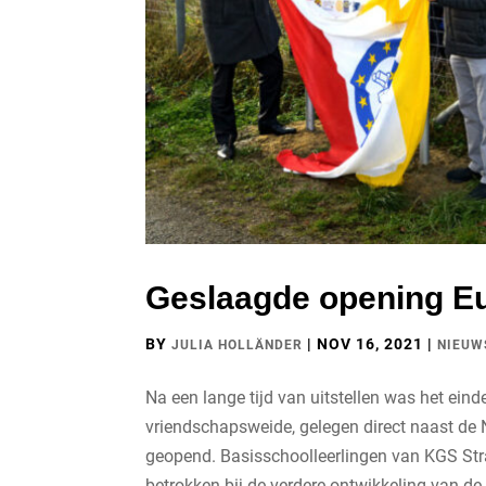
Geslaagde opening E
BY
|
NOV 16, 2021
|
JULIA HOLLÄNDER
NIEUW
Na een lange tijd van uitstellen was het ein
vriendschapsweide, gelegen direct naast de 
geopend. Basisschoolleerlingen van KGS Straß
betrokken bij de verdere ontwikkeling van de