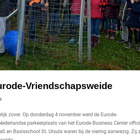
urode-Vriendschapsweide
S
delijk zover. Op donderdag 4 november werd de Eurode-
Nederlandse parkeerplaats van het Eurode Business Center offici
 en Basisschool St. Ursula waren bij de viering aanwezig. Zij z
 weide.