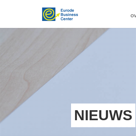
OV
NIEUWS